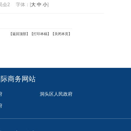
员会2
字体：[
大
中
小
]
【返回顶部】
【打印本稿】
【关闭本页】
国际商务网站
府
洞头区人民政府
府