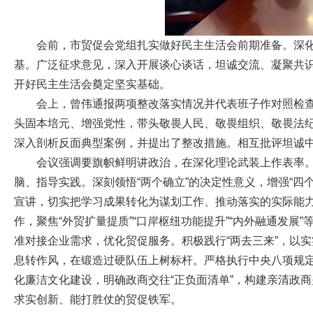
会前，市贸促会党组扎实做好民主生活会前期准备。深
基。广泛征求意见，深入开展谈心谈话，坦诚交流、凝聚共识
开好民主生活会奠定坚实基础。
会上，曾伟通报两项整改落实情况并代表班子作对照检
头固本培元、增强党性，带头敬畏人民、敬畏组织、敬畏法
深入剖析反面典型案例，并提出了整改措施。相互批评坦诚
会议强调要旗帜鲜明讲政治，在深化理论武装上作表率
脑、指导实践。深刻领悟“两个确立”的决定性意义，增强“四
宣讲，切实把学习成果转化为谋划工作、推动落实的实际能
作，聚焦“外贸扩量提质”“口岸枢纽功能提升”“内外融通发展”等
准对接企业需求，优化贸促服务。积极践行“两去三来”，以实
息转作风，在锻造过硬队伍上树标杆。严格执行中央八项规
化廉洁文化建设，明确政商交往“正负面清单”，构建亲清政
求实创新、能打胜仗的贸促铁军。