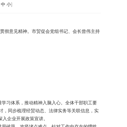
中
小
]
习贯彻意见精神。市贸促会党组书记、会长曾伟主持
维学习体系，推动精神入脑入心。全体干部职工要
讨，同步梳理经贸动态、法律实务等关联信息，实
部深入企业开展政策宣讲。
破局破题，攻坚堵点难点，针对工作中存在的惯性