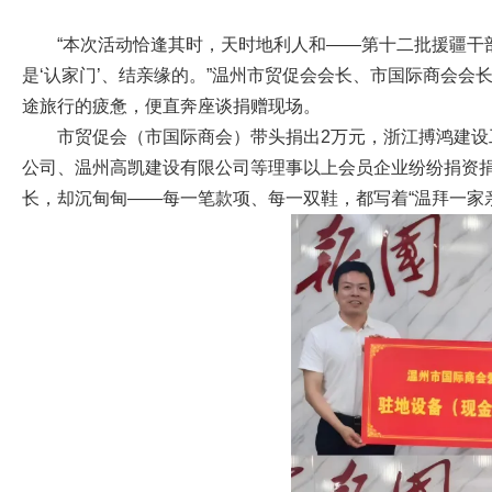
“本次活动恰逢其时，天时地利人和——第十二批援疆干部
是‘认家门’、结亲缘的。”温州市贸促会会长、市国际商会
途旅行的疲惫，便直奔座谈捐赠现场。
市贸促会（市国际商会）带头捐出2万元，浙江搏鸿建
公司、温州高凯建设有限公司等理事以上会员企业纷纷捐资捐
长，却沉甸甸——每一笔款项、每一双鞋，都写着“温拜一家